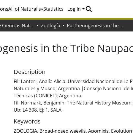
ions
All of Naturalis
Statistics
Log In
Facultad de Ciencias Naturales y Museo
Zoología
Parthenogenesis in the Tribe Naupactini (Coleoptera: curculionidae)
genesis in the Tribe Naupact
Description
Fil: Lanteri, Analía Alicia. Universidad Nacional de La 
Naturales y Museo; Argentina.|Consejo Nacional de In
Técnicas (CONICET); Argentina.
Fil: Normark, Benjamín. The Natural History Museum;
Ub: L4 308. Ej: 1. SALA.
Keywords
ZOOLOGIA
,
Broad-nosed weevils
,
Apomixis
,
Evolution