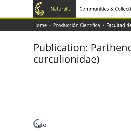
Naturalis
Communities & Collect
Home
Producción Científica
Publication:
Partheno
curculionidae)
Loading...
Date