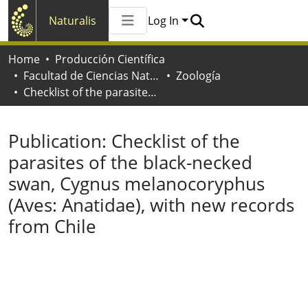
Naturalis
Log In
Communities & Collections
Home
Producción Científica
All of Naturalis
Facultad de Ciencias Naturales y Museo
Zoología
Statistics
Checklist of the parasites of the black-necked swan, Cygnus melanocoryphus (Aves: Anatidae), with new records from Chile
Publication:
Checklist of the
parasites of the black-necked
swan, Cygnus melanocoryphus
(Aves: Anatidae), with new records
from Chile