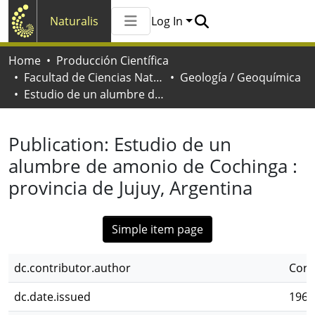
Naturalis
Log In
Communities & Collections
Home
Producción Científica
All of Naturalis
Facultad de Ciencias Naturales y Museo
Geología / Geoquímica
Statistics
Estudio de un alumbre de amonio de Cochinga : provincia de Jujuy, Argentina
Publication:
Estudio de un
alumbre de amonio de Cochinga :
provincia de Jujuy, Argentina
Simple item page
dc.contributor.author
Corte
dc.date.issued
1966