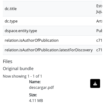
Estu
dc.title
Jujuy
dc.type
Artíc
dspace.entity.type
Publ
relation.isAuthorOfPublication
c71b
relation.isAuthorOfPublication.latestForDiscovery
c71b
Files
Original bundle
Now showing
1 - 1 of 1
Name:
descargar.pdf
Size:
4.11 MB