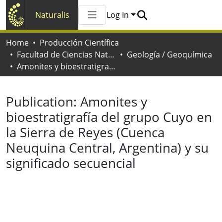
Naturalis
Log In
Communities & Collections
Home
Producción Científica
All of Naturalis
Facultad de Ciencias Naturales y Museo
Geología / Geoquímica
Statistics
Amonites y bioestratigrafía del grupo Cuyo en la Sierra de Reyes (Cuenca Neuquina Central, Argentina) y su significado secuencial
Publication:
Amonites y
bioestratigrafía del grupo Cuyo en
la Sierra de Reyes (Cuenca
Neuquina Central, Argentina) y su
significado secuencial