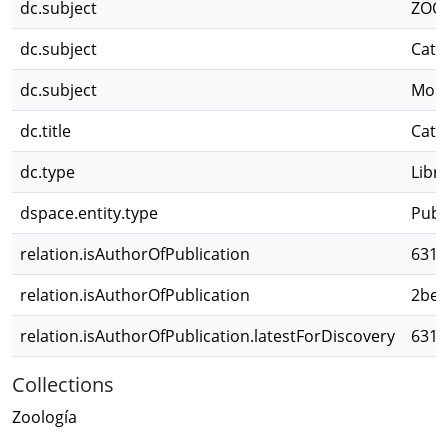
dc.subject
ZOO
dc.subject
Catá
dc.subject
Molu
dc.title
Cata
dc.type
Libr
dspace.entity.type
Publ
relation.isAuthorOfPublication
6312
relation.isAuthorOfPublication
2bed
relation.isAuthorOfPublication.latestForDiscovery
6312
Collections
Zoología