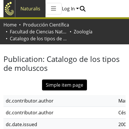
Naturalis
Log In
Communities & Collections
Home
Producción Científica
All of Naturalis
Facultad de Ciencias Naturales y Museo
Zoología
Statistics
Catalogo de los tipos de moluscos
Publication:
Catalogo de los tipos
de moluscos
Simple item page
dc.contributor.author
Martí
dc.contributor.author
Césa
dc.date.issued
2004