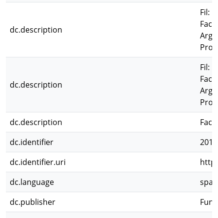
Fil: 
Facu
dc.description
Arge
Prov
Fil: 
Facu
dc.description
Arge
Prov
dc.description
Facu
dc.identifier
2011
dc.identifier.uri
http
dc.language
spa
dc.publisher
Fund