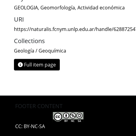
GEOLOGIA
,
Geomorfología
,
Actividad económica
URI
https://naturalis.fcnym.unlp.edu.ar/handle/6288725
Collections
Geología / Geoquímica
Full item page
FOOTER CONTENT
CC: BY-NC-SA