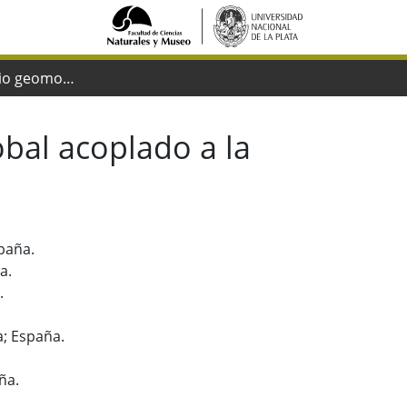
Existe un cambio geomorfológico global acoplado a la actividad económica?
bal acoplado a la
spaña.
a.
.
a; España.
ña.