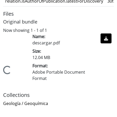
relation.isAuthorOfPublication.latestForDiscovery
30f3
Files
Original bundle
Now showing
1 - 1 of 1
Name:
descargar.pdf
Size:
12.04 MB
Format:
Loading...
Adobe Portable Document
Format
Collections
Geología / Geoquímica