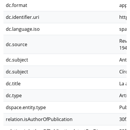
dc.format
appl
dc.identifier.uri
http
dc.language.iso
spa
Revi
dc.source
1948
dc.subject
Antá
dc.subject
Círc
dc.title
La a
dc.type
Artíc
dspace.entity.type
Publ
relation.isAuthorOfPublication
30f3