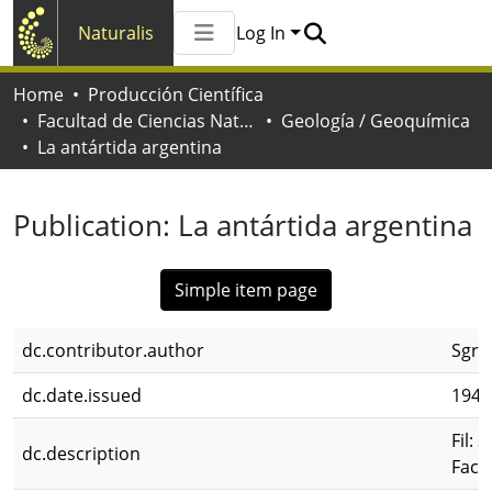
Naturalis
Log In
Communities & Collections
Home
Producción Científica
All of Naturalis
Facultad de Ciencias Naturales y Museo
Geología / Geoquímica
Statistics
La antártida argentina
Publication:
La antártida argentina
Simple item page
dc.contributor.author
Sgro
dc.date.issued
1948
Fil: 
dc.description
Facu