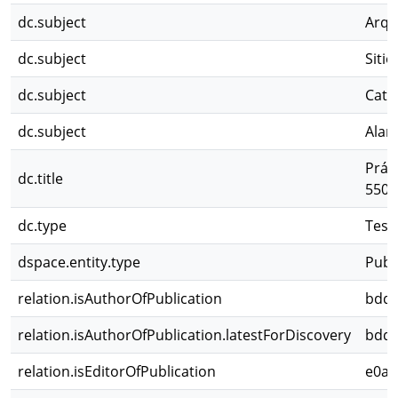
dc.subject
Arqu
dc.subject
Siti
dc.subject
Cata
dc.subject
Alam
Prác
dc.title
550 d
dc.type
Tesi
dspace.entity.type
Publ
relation.isAuthorOfPublication
bdde
relation.isAuthorOfPublication.latestForDiscovery
bdde
relation.isEditorOfPublication
e0ac