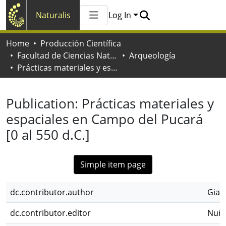
Naturalis
Log In
Communities & Collections
Home
Producción Científica
All of Naturalis
Facultad de Ciencias Naturales y Museo
Arqueología
Statistics
Prácticas materiales y espaciales en Campo del Pucará [0 al 550 d.C.]
Publication:
Prácticas materiales y
espaciales en Campo del Pucará
[0 al 550 d.C.]
Simple item page
dc.contributor.author
Gian
dc.contributor.editor
Nuñe