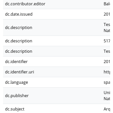
dc.contributor.editor
Bale
dc.date.issued
2011
Tesi
dc.description
Natu
dc.description
517 p.
dc.description
Tesis
dc.identifier
2012
dc.identifier.uri
http
dc.language
spa
Univ
dc.publisher
Natu
dc.subject
Arqu