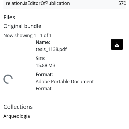
relation.isEditorOfPublication
570f
Files
Original bundle
Now showing
1 - 1 of 1
Name:
tesis_1138.pdf
Size:
15.88 MB
Format:
Loading...
Adobe Portable Document
Format
Collections
Arqueología