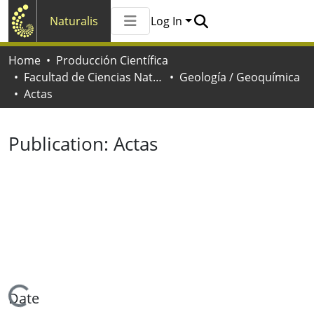
Naturalis
Log In
Communities & Collections
Home
Producción Científica
All of Naturalis
Facultad de Ciencias Naturales y Museo
Geología / Geoquímica
Statistics
Actas
Publication:
Actas
Loading...
Date