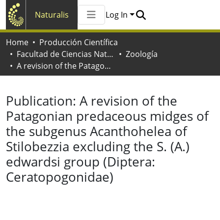
Naturalis
Log In
Communities & Collections
Home
Producción Científica
All of Naturalis
Facultad de Ciencias Naturales y Museo
Zoología
Statistics
A revision of the Patagonian predaceous midges of the subgenus Acanthohelea of Stilobezzia excluding the S. (A.) edwardsi group (Diptera: Ceratopogonidae)
Publication:
A revision of the
Patagonian predaceous midges of
the subgenus Acanthohelea of
Stilobezzia excluding the S. (A.)
edwardsi group (Diptera:
Ceratopogonidae)