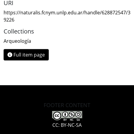
URI
https://naturalis.fcnym.unlp.edu.ar/handle/628872547/3
9226
Collections
Arqueología
Full item page
FOOTER CONTENT
CC: BY-NC-SA