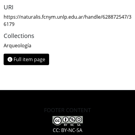
URI
https://naturalis.fcnym.unlp.edu.ar/handle/628872547/3
6179
Collections
Arqueología
Full item page
FOOTER CONTENT
CC: BY-NC-SA