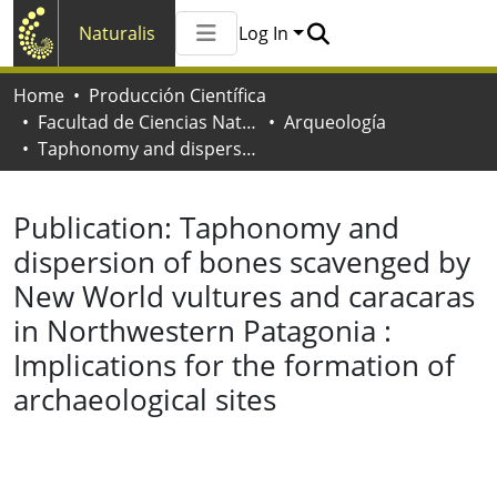
Naturalis
Log In
Communities & Collections
Home
Producción Científica
All of Naturalis
Facultad de Ciencias Naturales y Museo
Arqueología
Statistics
Taphonomy and dispersion of bones scavenged by New World vultures and caracaras in Northwestern Patagonia : Implications for the formation of archaeological sites
Publication:
Taphonomy and
dispersion of bones scavenged by
New World vultures and caracaras
in Northwestern Patagonia :
Implications for the formation of
archaeological sites