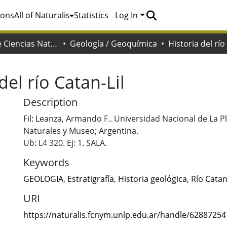
ions
All of Naturalis
Statistics
Log In
Facultad de Ciencias Naturales y Museo
Geología / Geoquímica
Historia del río
del río Catan-Lil
Description
Fil: Leanza, Armando F.. Universidad Nacional de La Pl
Naturales y Museo; Argentina.
Ub: L4 320. Ej: 1. SALA.
Keywords
GEOLOGIA
,
Estratigrafía
,
Historia geológica
,
Río Catan
URI
https://naturalis.fcnym.unlp.edu.ar/handle/6288725