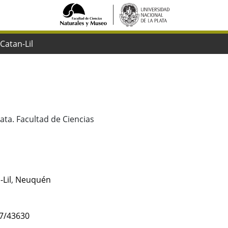
 Catan-Lil
ata. Facultad de Ciencias
-Lil
,
Neuquén
47/43630