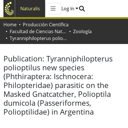
Naturalis
Log In
Communities & Collections
Home
Producción Científica
All of Naturalis
Facultad de Ciencias Naturales y Museo
Zoología
Statistics
Tyranniphilopterus polioptilus new species (Phthiraptera: Ischnocera: Philopteridae) parasitic on the Masked Gnatcatcher, Polioptila dumicola (Passeriformes, Polioptilidae) in Argentina
Publication:
Tyranniphilopterus
polioptilus new species
(Phthiraptera: Ischnocera:
Philopteridae) parasitic on the
Masked Gnatcatcher, Polioptila
dumicola (Passeriformes,
Polioptilidae) in Argentina