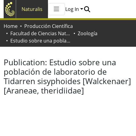
Naturalis
Log In
Communities & Collections
Home
Producción Científica
All of Naturalis
Facultad de Ciencias Naturales y Museo
Zoología
Statistics
Estudio sobre una población de laboratorio de Tidarren sisyphoides [Walckenaer] [Araneae, theridiidae]
Publication:
Estudio sobre una
población de laboratorio de
Tidarren sisyphoides [Walckenaer]
[Araneae, theridiidae]