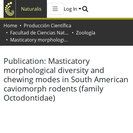
Naturalis
Log In
Communities & Collections
Home
Producción Científica
All of Naturalis
Facultad de Ciencias Naturales y Museo
Zoología
Statistics
Masticatory morphological diversity and chewing modes in South American caviomorph rodents (family Octodontidae)
Publication:
Masticatory
morphological diversity and
chewing modes in South American
caviomorph rodents (family
Octodontidae)