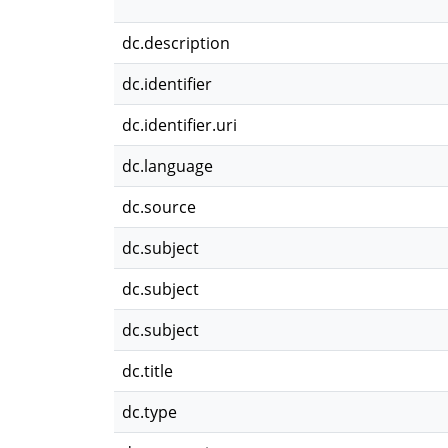
dc.description
dc.identifier
dc.identifier.uri
dc.language
dc.source
dc.subject
dc.subject
dc.subject
dc.title
dc.type