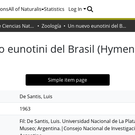
ions
All of Naturalis
Statistics
Log In
Facultad de Ciencias Naturales y Museo
Zoología
Un nuevo eunotini del Brasil (Hymenoptera, Chalcidoidea)
 eunotini del Brasil (Hymen
Simple item page
De Santis, Luis
1963
Fil: De Santis, Luis. Universidad Nacional de La Pla
Museo; Argentina.|Consejo Nacional de Investigacio