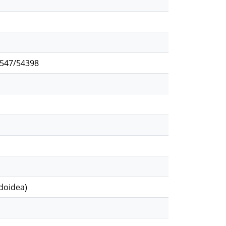
2547/54398
doidea)