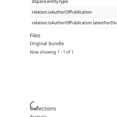
dspace.entity.type
relation.isAuthorOfPublication
relation.isAuthorOfPublication.latestForDi
Files
Original bundle
Now showing
1 - 1 of 1
Loading...
Collections
Zoología