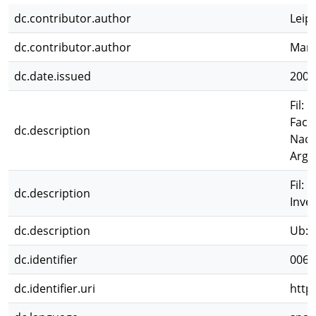
dc.contributor.author
Leip
dc.contributor.author
Mans
dc.date.issued
2007
Fil: 
Facu
dc.description
Naci
Arge
Fil:
dc.description
Inves
dc.description
Ub: L
dc.identifier
0063
dc.identifier.uri
http