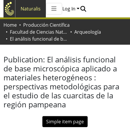
Naturalis
Log In
Communities & Collections
Home
Producción Científica
All of Naturalis
Facultad de Ciencias Naturales y Museo
Arqueología
Statistics
El análisis funcional de base microscópica aplicado a materiales heterogéneos : perspectivas metodológicas para el estudio de las cuarcitas de la región pampeana
Publication:
El análisis funcional
de base microscópica aplicado a
materiales heterogéneos :
perspectivas metodológicas para
el estudio de las cuarcitas de la
región pampeana
Simple item page