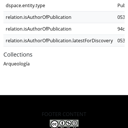
dspace.entity.type
Publ
relation.isAuthorOfPublication
053d
relation.isAuthorOfPublication
94dc
relation.isAuthorOfPublication.latestForDiscovery
053d
Collections
Arqueología
FOOTER CONTENT