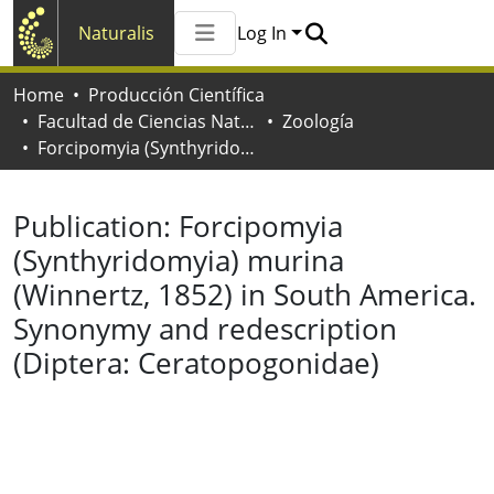
Naturalis
Log In
Communities & Collections
Home
Producción Científica
All of Naturalis
Facultad de Ciencias Naturales y Museo
Zoología
Statistics
Forcipomyia (Synthyridomyia) murina (Winnertz, 1852) in South America. Synonymy and redescription (Diptera: Ceratopogonidae)
Publication:
Forcipomyia
(Synthyridomyia) murina
(Winnertz, 1852) in South America.
Synonymy and redescription
(Diptera: Ceratopogonidae)