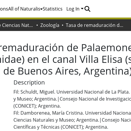
ions
All of Naturalis
Statistics
Log In
Facultad de Ciencias Naturales y Museo
Zoología
Tasa de remaduración de Palaemonetes argentinus (crustácea, palaemonidae) en el canal Villa Elisa (selva marginal de Punta Lara, provincia de Buenos Aires, Argentina)
 remaduración de Palaemone
dae) en el canal Villa Elisa 
a de Buenos Aires, Argentina
Description
Fil: Schuldt, Miguel. Universidad Nacional de La Plata
y Museo; Argentina.|Consejo Nacional de Investigacio
(CONICET); Argentina.
Fil: Damborenea, María Cristina. Universidad Nacional
Ciencias Naturales y Museo; Argentina.|Consejo Naci
Científicas y Técnicas (CONICET); Argentina.