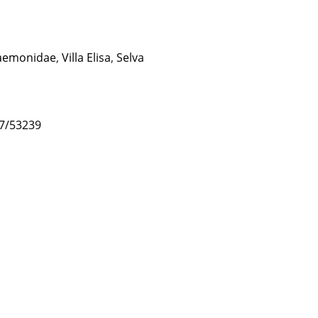
aemonidae
,
Villa Elisa
,
Selva
47/53239