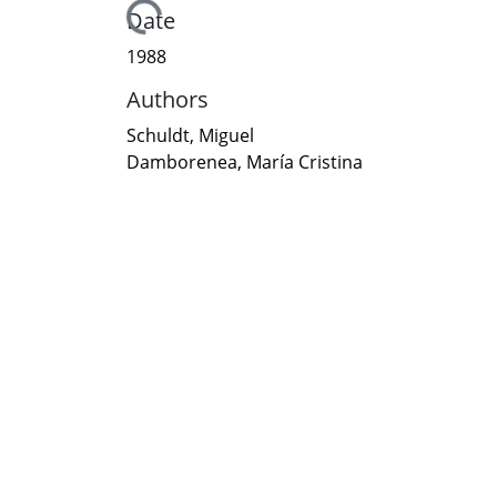
Loading...
Date
1988
Authors
Schuldt, Miguel
Damborenea, María Cristina