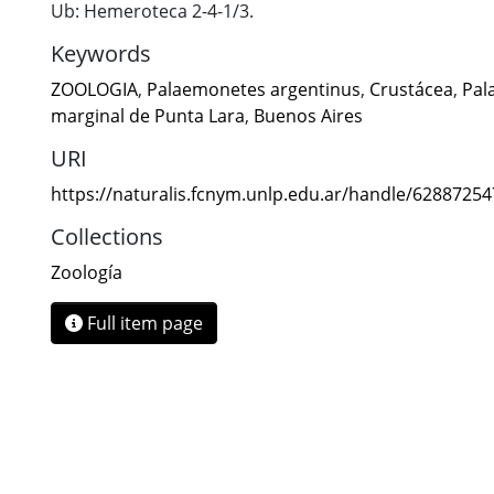
Ub: Hemeroteca 2-4-1/3.
Keywords
ZOOLOGIA
,
Palaemonetes argentinus
,
Crustácea
,
Pal
marginal de Punta Lara
,
Buenos Aires
URI
https://naturalis.fcnym.unlp.edu.ar/handle/6288725
Collections
Zoología
Full item page