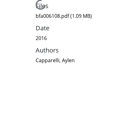
Loading...
Files
bfa006108.pdf
(1.09 MB)
Date
2016
Authors
Capparelli, Aylen