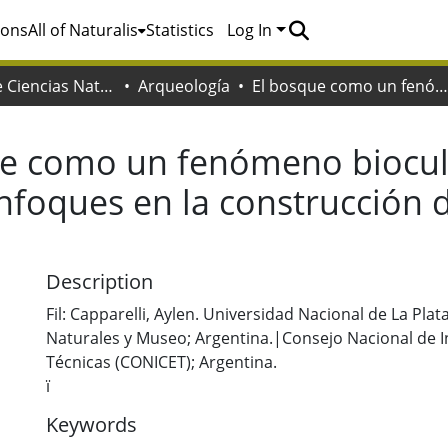
ions
All of Naturalis
Statistics
Log In
Facultad de Ciencias Naturales y Museo
Arqueología
El bosque como un fenómeno biocultural diverso: hacia una integración de enfoques en la construcción de formas de relación futuras
e como un fenómeno biocult
nfoques en la construcción 
Description
Fil: Capparelli, Aylen. Universidad Nacional de La Plat
Naturales y Museo; Argentina.|Consejo Nacional de In
Técnicas (CONICET); Argentina.
ï
Keywords