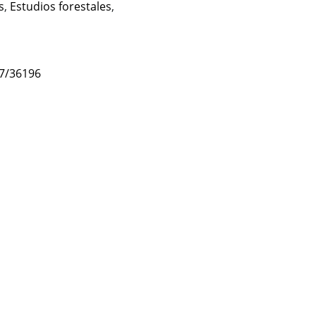
s
,
Estudios forestales
,
47/36196