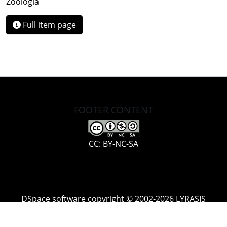
Zoología
Full item page
FOOTER CONTENT
CC: BY-NC-SA
DSpace software
copyright © 2002-2026
LYRASIS
Cookie
Accessibility
Privacy
End User
Send
settings
settings
policy
Agreement
Feedback