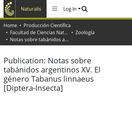
Naturalis
Log In
Communities & Collections
Home
Producción Científica
All of Naturalis
Facultad de Ciencias Naturales y Museo
Zoología
Statistics
Notas sobre tabánidos argentinos XV. El género Tabanus linnaeus [Diptera-Insecta]
Publication:
Notas sobre
tabánidos argentinos XV. El
género Tabanus linnaeus
[Diptera-Insecta]