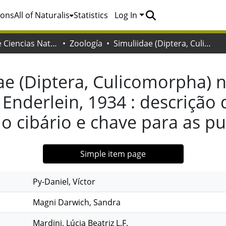
ions
All of Naturalis
Statistics
Log In
Facultad de Ciencias Naturales y Museo
Zoología
Simuliidae (Diptera, Culicomorpha) no Brasil XII sobre o gênero Thyrsopelma Enderlein, 1934 : descrição de T. jeteri Sp.N., considerações sobre o cibário e chave para as pupas
ae (Diptera, Culicomorpha) no
derlein, 1934 : descrição de
o cibário e chave para as p
Simple item page
Py-Daniel, Víctor
Magni Darwich, Sandra
Mardini, Lúcia Beatriz L.F.