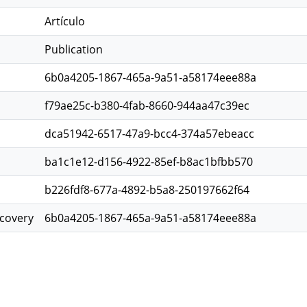
Artículo
Publication
6b0a4205-1867-465a-9a51-a58174eee88a
f79ae25c-b380-4fab-8660-944aa47c39ec
dca51942-6517-47a9-bcc4-374a57ebeacc
ba1c1e12-d156-4922-85ef-b8ac1bfbb570
b226fdf8-677a-4892-b5a8-250197662f64
scovery
6b0a4205-1867-465a-9a51-a58174eee88a