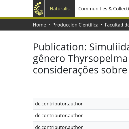
Naturalis
Communities & Collect
Home
Producción Científica
Publication:
Simuliid
gênero Thyrsopelma En
considerações sobre 
dc.contributor.author
dc.contributor.author
dc.contributor.author