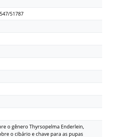
2547/51787
obre o gênero Thyrsopelma Enderlein,
sobre o cibário e chave para as pupas