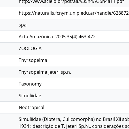
http://www.scielo.br/pdf/aa/v35n4/v35n4a11.pdf
https://naturalis.fcnym.unlp.edu.ar/handle/62887
spa
Acta Amazónica. 2005;35(4):463-472
ZOOLOGIA
Thyrsopelma
Thyrsopelma jeteri sp.n.
Taxonomy
Simuliidae
Neotropical
Simuliidae (Diptera, Culicomorpha) no Brasil XII s
1934 : descrição de T. jeteri Sp.N., considerações 