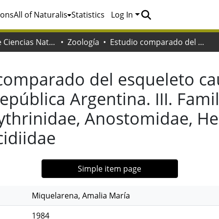
ions
All of Naturalis
Statistics
Log In
Facultad de Ciencias Naturales y Museo
Zoología
Estudio comparado del esqueleto caudal en peces Characoideos de la República Argentina. III. Familias Serrasalmidae, Gasteropelecidae, Erythrinidae, Anostomidae, Hemiodidae, Curimatidae y Characidiidae
comparado del esqueleto ca
pública Argentina. III. Fami
rythrinidae, Anostomidae, H
idiidae
Simple item page
Miquelarena, Amalia María
1984