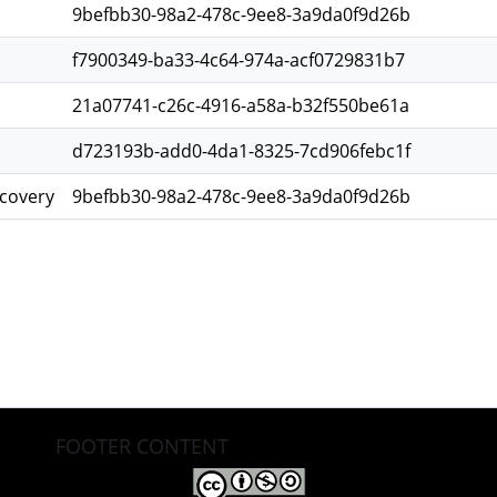
9befbb30-98a2-478c-9ee8-3a9da0f9d26b
f7900349-ba33-4c64-974a-acf0729831b7
21a07741-c26c-4916-a58a-b32f550be61a
d723193b-add0-4da1-8325-7cd906febc1f
scovery
9befbb30-98a2-478c-9ee8-3a9da0f9d26b
FOOTER CONTENT