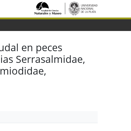
udal en peces
lias Serrasalmidae,
emiodidae,