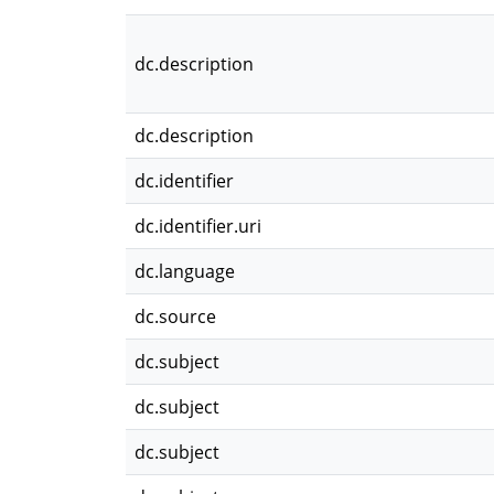
dc.description
dc.description
dc.identifier
dc.identifier.uri
dc.language
dc.source
dc.subject
dc.subject
dc.subject