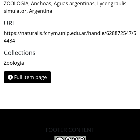
ZOOLOGIA
,
Anchoas
,
Aguas argentinas
,
Lycengraulis
simulator
,
Argentina
URI
https://naturalis.fcnym.unlp.edu.ar/handle/628872547/5
4434
Collections
Zoología
Full item page
FOOTER CONTENT