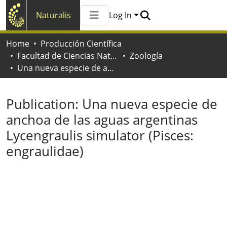
Naturalis
Log In
Communities & Collections
Home
Producción Científica
All of Naturalis
Facultad de Ciencias Naturales y Museo
Zoología
Statistics
Una nueva especie de anchoa de las aguas argentinas Lycengraulis simulator (Pisces: engraulidae)
Publication:
Una nueva especie de
anchoa de las aguas argentinas
Lycengraulis simulator (Pisces:
engraulidae)