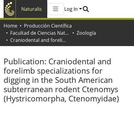
Naturalis
Log In
Communities & Collections
Home
Producción Científica
All of Naturalis
Facultad de Ciencias Naturales y Museo
Zoología
Statistics
Craniodental and forelimb specializations for digging in the South American subterranean rodent Ctenomys (Hystricomorpha, Ctenomyidae)
Publication:
Craniodental and
forelimb specializations for
digging in the South American
subterranean rodent Ctenomys
(Hystricomorpha, Ctenomyidae)