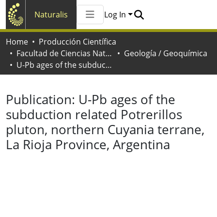
Naturalis
Log In
Communities & Collections
Home
Producción Científica
All of Naturalis
Facultad de Ciencias Naturales y Museo
Geología / Geoquímica
Statistics
U-Pb ages of the subduction related Potrerillos pluton, northern Cuyania terrane, La Rioja Province, Argentina
Publication:
U-Pb ages of the
subduction related Potrerillos
pluton, northern Cuyania terrane,
La Rioja Province, Argentina