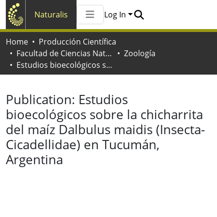
Naturalis
Log In
Communities & Collections
Home
Producción Científica
All of Naturalis
Facultad de Ciencias Naturales y Museo
Zoología
Statistics
Estudios bioecológicos sobre la chicharrita del maíz Dalbulus maidis (Insecta-Cicadellidae) en Tucumán, Argentina
Publication:
Estudios
bioecológicos sobre la chicharrita
del maíz Dalbulus maidis (Insecta-
Cicadellidae) en Tucumán,
Argentina