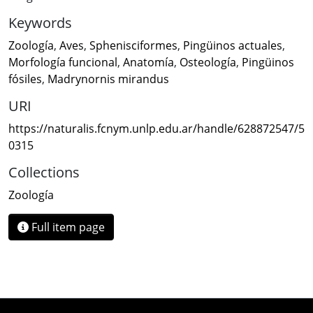
Keywords
Zoología
,
Aves
,
Sphenisciformes
,
Pingüinos actuales
,
Morfología funcional
,
Anatomía
,
Osteología
,
Pingüinos
fósiles
,
Madrynornis mirandus
URI
https://naturalis.fcnym.unlp.edu.ar/handle/628872547/5
0315
Collections
Zoología
Full item page