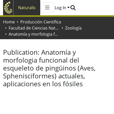
Naturalis
Log In
Communities & Collections
Home
Producción Científica
All of Naturalis
Facultad de Ciencias Naturales y Museo
Zoología
Statistics
Anatomía y morfologia funcional del esqueleto de pingüinos (Aves, Sphenisciformes) actuales, aplicaciones en los fósiles
Publication:
Anatomía y
morfologia funcional del
esqueleto de pingüinos (Aves,
Sphenisciformes) actuales,
aplicaciones en los fósiles