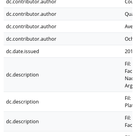
dc.contributor.author
Cous
dc.contributor.author
Quar
dc.contributor.author
Aven
dc.contributor.author
Ocho
dc.date.issued
2016
Fil: 
Facu
dc.description
Naci
Arge
Fil:
dc.description
Plat
Fil: 
dc.description
Facu