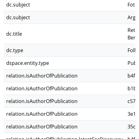
dc.subject
Foto
dc.subject
Arge
Retra
dc.title
Benj
dc.type
Folle
dspace.entity.type
Publ
relation.isAuthorOfPublication
b4fc
relation.isAuthorOfPublication
b1bf
relation.isAuthorOfPublication
c57b
relation.isAuthorOfPublication
3e14
relation.isAuthorOfPublication
35cb