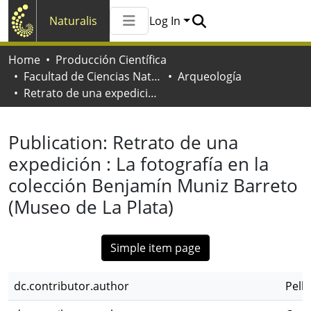
Naturalis
Log In
Communities & Collections
Home
Producción Científica
All of Naturalis
Facultad de Ciencias Naturales y Museo
Arqueología
Statistics
Retrato de una expedición : La fotografía en la colección Benjamín Muniz Barreto (Museo de La Plata)
Publication:
Retrato de una
expedición : La fotografía en la
colección Benjamín Muniz Barreto
(Museo de La Plata)
Simple item page
dc.contributor.author
Pelli