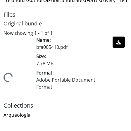
relation.isAuthorOfPublication.latestForDiscovery
b4fc
Files
Original bundle
Now showing
1 - 1 of 1
Name:
bfa005410.pdf
Size:
7.78 MB
Format:
Loading...
Adobe Portable Document
Format
Collections
Arqueología