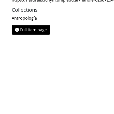
https://naturalis.fcnym.unlp.edu.ar/handle/6288725
Collections
Antropología
Full item page