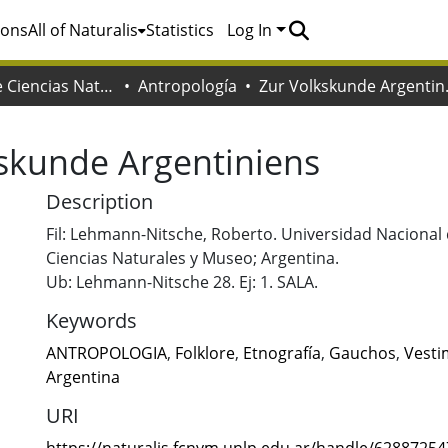
ions
All of Naturalis
Statistics
Log In
Facultad de Ciencias Naturales y Museo
Antropología
Zur Vo
skunde Argentiniens
Description
Fil: Lehmann-Nitsche, Roberto. Universidad Nacional 
Ciencias Naturales y Museo; Argentina.
Ub: Lehmann-Nitsche 28. Ej: 1. SALA.
Keywords
ANTROPOLOGIA
,
Folklore
,
Etnografía
,
Gauchos
,
Vesti
Argentina
URI