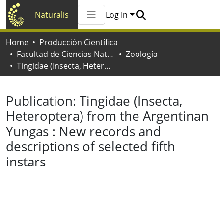
Naturalis
Log In
Communities & Collections
Home
Producción Científica
All of Naturalis
Facultad de Ciencias Naturales y Museo
Zoología
Statistics
Tingidae (Insecta, Heteroptera) from the Argentinan Yungas : New records and descriptions of selected fifth instars
Publication:
Tingidae (Insecta,
Heteroptera) from the Argentinan
Yungas : New records and
descriptions of selected fifth
instars