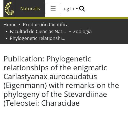
Naturalis
Log In
Communities & Collections
Home
Producción Científica
All of Naturalis
Facultad de Ciencias Naturales y Museo
Zoología
Statistics
Phylogenetic relationships of the enigmatic Carlastyanax aurocaudatus (Eigenmann) with remarks on the phylogeny of the Stevardiinae (Teleostei: Characidae
Publication:
Phylogenetic
relationships of the enigmatic
Carlastyanax aurocaudatus
(Eigenmann) with remarks on the
phylogeny of the Stevardiinae
(Teleostei: Characidae