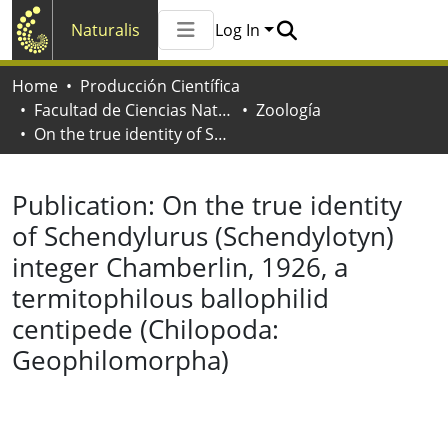
Naturalis
Log In
Communities & Collections
Home
Producción Científica
All of Naturalis
Facultad de Ciencias Naturales y Museo
Zoología
Statistics
On the true identity of Schendylurus (Schendylotyn) integer Chamberlin, 1926, a termitophilous ballophilid centipede (Chilopoda: Geophilomorpha)
Publication:
On the true identity
of Schendylurus (Schendylotyn)
integer Chamberlin, 1926, a
termitophilous ballophilid
centipede (Chilopoda:
Geophilomorpha)