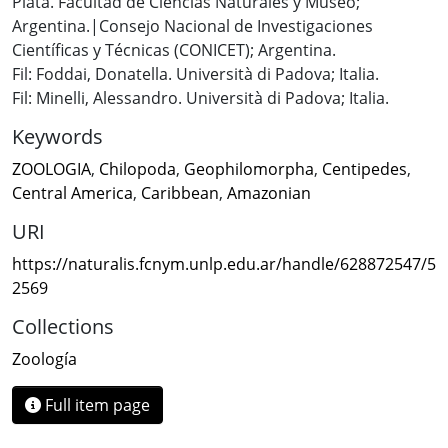
Plata. Facultad de Ciencias Naturales y Museo;
Argentina.|Consejo Nacional de Investigaciones
Científicas y Técnicas (CONICET); Argentina.
Fil: Foddai, Donatella. Università di Padova; Italia.
Fil: Minelli, Alessandro. Università di Padova; Italia.
Keywords
ZOOLOGIA
,
Chilopoda
,
Geophilomorpha
,
Centipedes
,
Central America
,
Caribbean
,
Amazonian
URI
https://naturalis.fcnym.unlp.edu.ar/handle/628872547/5
2569
Collections
Zoología
Full item page