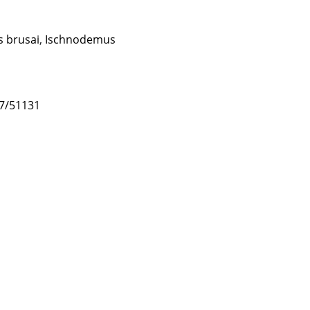
 brusai
,
Ischnodemus
47/51131