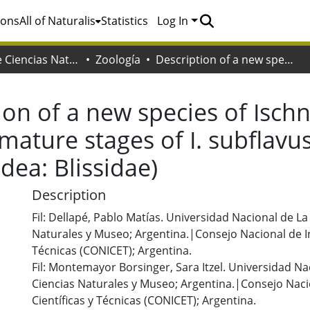
ions
All of Naturalis
Statistics
Log In
Facultad de Ciencias Naturales y Museo
Zoología
Description of a new species of Ischnodemus from Peru, and the male and immature stages of I. subflavus (Hemiptera: Heteroptera: Lygaeoidea: Blissidae)
ion of a new species of Isc
ature stages of I. subflavu
dea: Blissidae)
Description
Fil: Dellapé, Pablo Matías. Universidad Nacional de La
Naturales y Museo; Argentina.|Consejo Nacional de In
Técnicas (CONICET); Argentina.
Fil: Montemayor Borsinger, Sara Itzel. Universidad Na
Ciencias Naturales y Museo; Argentina.|Consejo Naci
Científicas y Técnicas (CONICET); Argentina.