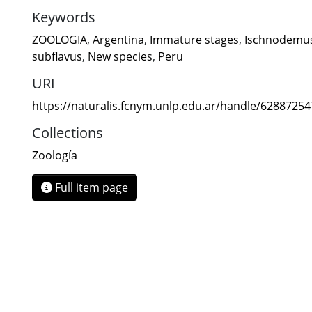
Keywords
ZOOLOGIA
,
Argentina
,
Immature stages
,
Ischnodemus
subflavus
,
New species
,
Peru
URI
https://naturalis.fcnym.unlp.edu.ar/handle/6288725
Collections
Zoología
Full item page