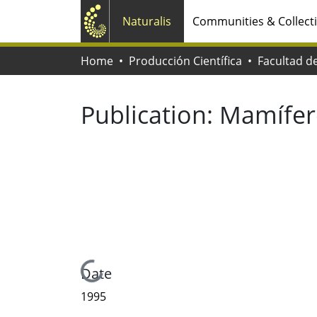
Naturalis
Communities & Collect
Home
Producción Científica
Publication:
Mamífero
Loading...
Date
1995