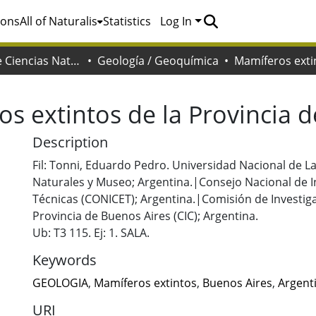
ions
All of Naturalis
Statistics
Log In
Facultad de Ciencias Naturales y Museo
Geología / Geoquímica
s extintos de la Provincia 
Description
Fil: Tonni, Eduardo Pedro. Universidad Nacional de La
Naturales y Museo; Argentina.|Consejo Nacional de In
Técnicas (CONICET); Argentina.|Comisión de Investigac
Provincia de Buenos Aires (CIC); Argentina.
Ub: T3 115. Ej: 1. SALA.
Keywords
GEOLOGIA
,
Mamíferos extintos
,
Buenos Aires
,
Argent
URI