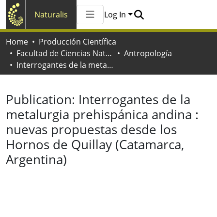
Naturalis
Log In
Communities & Collections
Home
Producción Científica
All of Naturalis
Facultad de Ciencias Naturales y Museo
Antropología
Statistics
Interrogantes de la metalurgia prehispánica andina : nuevas propuestas desde los Hornos de Quillay (Catamarca, Argentina)
Publication:
Interrogantes de la
metalurgia prehispánica andina :
nuevas propuestas desde los
Hornos de Quillay (Catamarca,
Argentina)