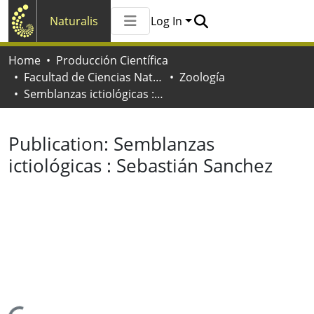
Naturalis
Log In
Communities & Collections
Home
Producción Científica
All of Naturalis
Facultad de Ciencias Naturales y Museo
Zoología
Statistics
Semblanzas ictiológicas : Sebastián Sanchez
Publication:
Semblanzas
ictiológicas : Sebastián Sanchez