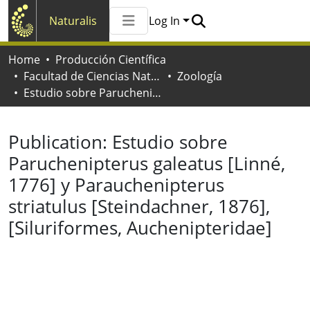
Naturalis
Log In
Communities & Collections
Home
Producción Científica
All of Naturalis
Facultad de Ciencias Naturales y Museo
Zoología
Statistics
Estudio sobre Paruchenipterus galeatus [Linné, 1776] y Parauchenipterus striatulus [Steindachner, 1876], [Siluriformes, Auchenipteridae]
Publication:
Estudio sobre
Paruchenipterus galeatus [Linné,
1776] y Parauchenipterus
striatulus [Steindachner, 1876],
[Siluriformes, Auchenipteridae]