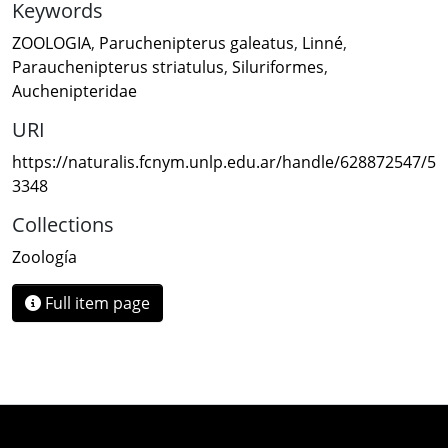
Keywords
ZOOLOGIA
,
Paruchenipterus galeatus
,
Linné
,
Parauchenipterus striatulus
,
Siluriformes
,
Auchenipteridae
URI
https://naturalis.fcnym.unlp.edu.ar/handle/628872547/5
3348
Collections
Zoología
Full item page