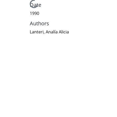
Loading...
Date
1990
Authors
Lanteri, Analía Alicia