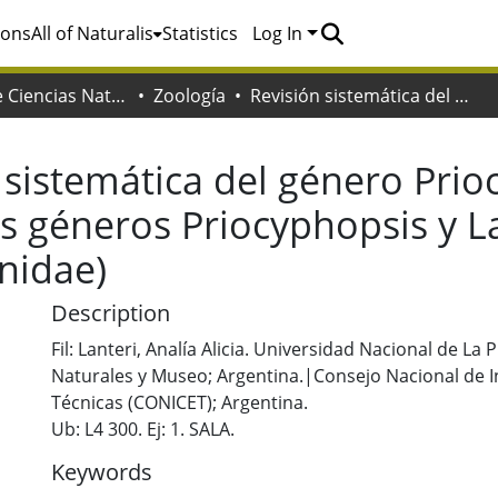
ions
All of Naturalis
Statistics
Log In
Facultad de Ciencias Naturales y Museo
Zoología
Revisión sistemática del género Priocyphus Hustache 1939 y creación de los géneros Priocyphopsis y Lamprocyphopsis (Coleoptera: curculionidae)
 sistemática del género Pri
los géneros Priocyphopsis y
onidae)
Description
Fil: Lanteri, Analía Alicia. Universidad Nacional de La 
Naturales y Museo; Argentina.|Consejo Nacional de In
Técnicas (CONICET); Argentina.
Ub: L4 300. Ej: 1. SALA.
Keywords