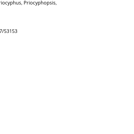
riocyphus
,
Priocyphopsis
,
47/53153