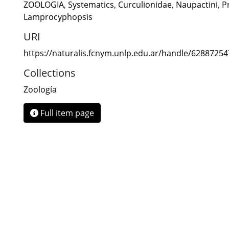
ZOOLOGIA
,
Systematics
,
Curculionidae
,
Naupactini
,
P
Lamprocyphopsis
URI
https://naturalis.fcnym.unlp.edu.ar/handle/6288725
Collections
Zoología
Full item page