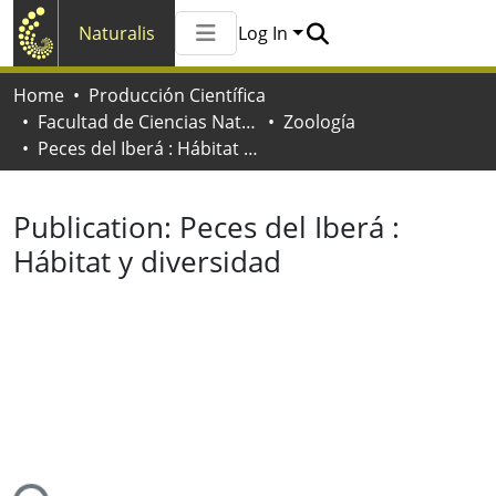
Naturalis
Log In
Communities & Collections
Home
Producción Científica
All of Naturalis
Facultad de Ciencias Naturales y Museo
Zoología
Statistics
Peces del Iberá : Hábitat y diversidad
Publication:
Peces del Iberá :
Hábitat y diversidad