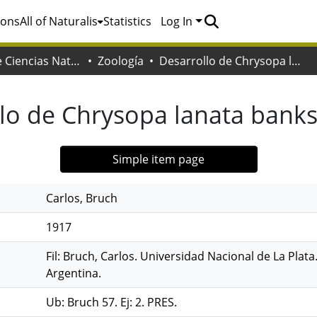
ions
All of Naturalis
Statistics
Log In
Facultad de Ciencias Naturales y Museo
Zoología
Desarrollo de Chrysopa lanata banks [Neuróptero]
lo de Chrysopa lanata bank
Simple item page
Carlos, Bruch
1917
Fil: Bruch, Carlos. Universidad Nacional de La Plat
Argentina.
Ub: Bruch 57. Ej: 2. PRES.