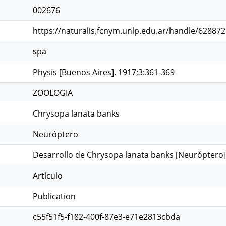
002676
https://naturalis.fcnym.unlp.edu.ar/handle/62887
spa
Physis [Buenos Aires]. 1917;3:361-369
ZOOLOGIA
Chrysopa lanata banks
Neuróptero
Desarrollo de Chrysopa lanata banks [Neuróptero]
Artículo
Publication
c55f51f5-f182-400f-87e3-e71e2813cbda