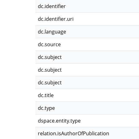
dc.identifier
dc.identifier.uri
dc.language
dc.source
dc.subject
dc.subject
dc.subject
dc.title
dc.type
dspace.entity.type
relation.isAuthorOfPublication