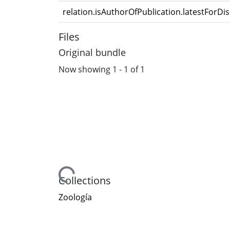
relation.isAuthorOfPublication.latestForDi
Files
Original bundle
Now showing
1 - 1 of 1
Loading...
Collections
Zoología