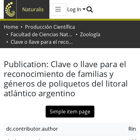
Naturalis
Log In
Communities & Collections
Home
Producción Científica
All of Naturalis
Facultad de Ciencias Naturales y Museo
Zoología
Statistics
Clave o llave para el reconocimiento de familias y géneros de poliquetos del litoral atlántico argentino
Publication:
Clave o llave para el
reconocimiento de familias y
géneros de poliquetos del litoral
atlántico argentino
Simple item page
dc.contributor.author
Ring