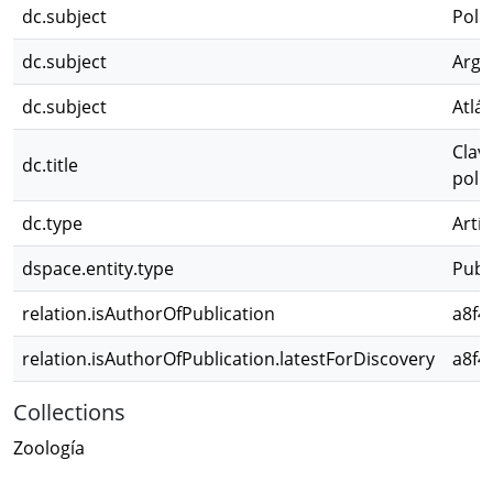
dc.subject
Poli
dc.subject
Arge
dc.subject
Atlá
Clav
dc.title
poliq
dc.type
Artíc
dspace.entity.type
Publ
relation.isAuthorOfPublication
a8f4
relation.isAuthorOfPublication.latestForDiscovery
a8f4
Collections
Zoología