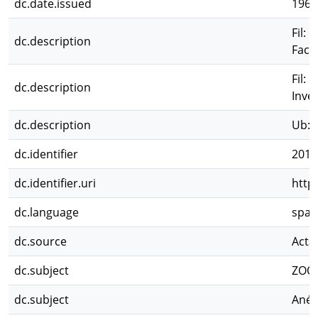
dc.date.issued
1969
Fil: 
dc.description
Facu
Fil: 
dc.description
Inves
dc.description
Ub: R
dc.identifier
2011
dc.identifier.uri
http
dc.language
spa
dc.source
Acta 
dc.subject
ZOO
dc.subject
Anél