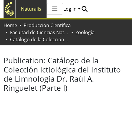
Naturalis
Log In
Communities & Collections
Home
Producción Científica
All of Naturalis
Facultad de Ciencias Naturales y Museo
Zoología
Statistics
Catálogo de la Colección Ictiológica del Instituto de Limnología Dr. Raúl A. Ringuelet (Parte I)
Publication:
Catálogo de la
Colección Ictiológica del Instituto
de Limnología Dr. Raúl A.
Ringuelet (Parte I)