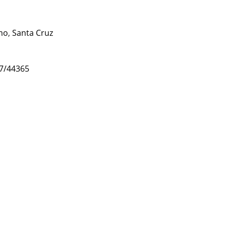
mo
,
Santa Cruz
47/44365