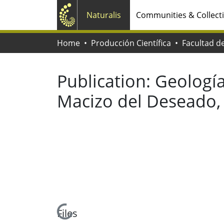
Naturalis
Communities & Collect
Home
Producción Científica
Publication:
Geología
Macizo del Deseado,
Loading...
Files