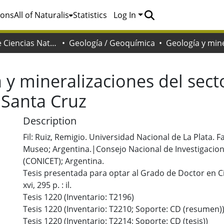
ions
All of Naturalis
Statistics
Log In
Facultad de Ciencias Naturales y Museo
Geología / Geoquímica
 y mineralizaciones del sect
 Santa Cruz
Description
Fil: Ruiz, Remigio. Universidad Nacional de La Plata. 
Museo; Argentina.|Consejo Nacional de Investigacione
(CONICET); Argentina.
Tesis presentada para optar al Grado de Doctor en C
xvi, 295 p. : il.
Tesis 1220 (Inventario: T2196)
Tesis 1220 (Inventario: T2210; Soporte: CD (resumen)
Tesis 1220 (Inventario: T2214; Soporte: CD (tesis))