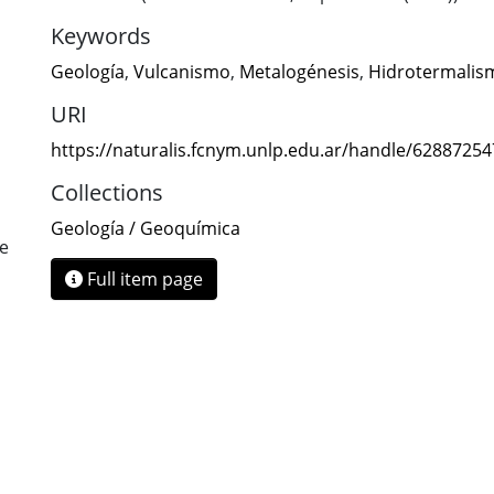
Keywords
Geología
,
Vulcanismo
,
Metalogénesis
,
Hidrotermalis
URI
https://naturalis.fcnym.unlp.edu.ar/handle/6288725
Collections
Geología / Geoquímica
de
Full item page