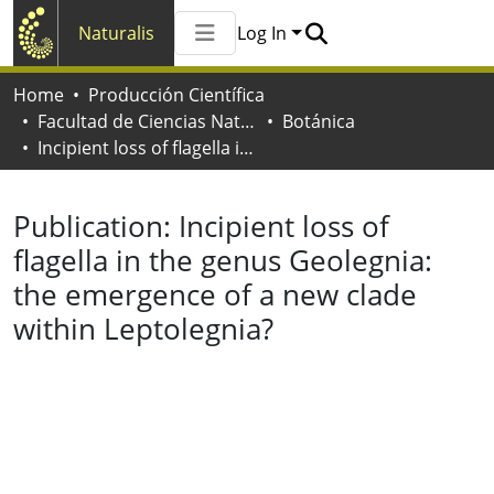
Naturalis
Log In
Communities & Collections
Home
Producción Científica
All of Naturalis
Facultad de Ciencias Naturales y Museo
Botánica
Statistics
Incipient loss of flagella in the genus Geolegnia: the emergence of a new clade within Leptolegnia?
Publication:
Incipient loss of
flagella in the genus Geolegnia:
the emergence of a new clade
within Leptolegnia?