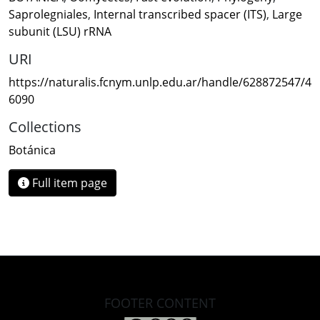
Saprolegniales
,
Internal transcribed spacer (ITS)
,
Large
subunit (LSU) rRNA
URI
https://naturalis.fcnym.unlp.edu.ar/handle/628872547/4
6090
Collections
Botánica
Full item page
FOOTER CONTENT