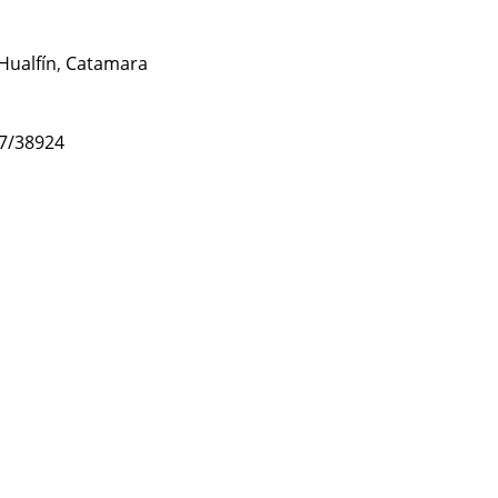
Hualfín
,
Catamara
47/38924