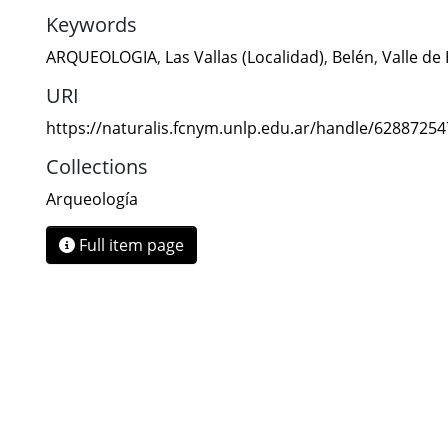
Keywords
ARQUEOLOGIA
,
Las Vallas (Localidad)
,
Belén
,
Valle de 
URI
https://naturalis.fcnym.unlp.edu.ar/handle/6288725
Collections
Arqueología
Full item page