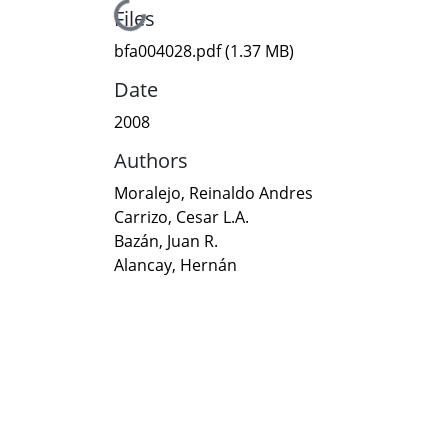
Loading...
Files
bfa004028.pdf
(1.37 MB)
Date
2008
Authors
Moralejo, Reinaldo Andres
Carrizo, Cesar L.A.
Bazán, Juan R.
Alancay, Hernán