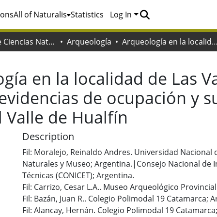
ions
All of Naturalis
Statistics
Log In
Facultad de Ciencias Naturales y Museo
Arqueología
Arqueología en la localidad de Las Vallas (Belén, Catamarca) : nuevas evidencias de ocupación y su relación con el sector meridio
gía en la localidad de Las Va
evidencias de ocupación y su
 Valle de Hualfín
Description
Fil: Moralejo, Reinaldo Andres. Universidad Nacional d
Naturales y Museo; Argentina.|Consejo Nacional de In
Técnicas (CONICET); Argentina.
Fil: Carrizo, Cesar L.A.. Museo Arqueológico Provincia
Fil: Bazán, Juan R.. Colegio Polimodal 19 Catamarca; A
Fil: Alancay, Hernán. Colegio Polimodal 19 Catamarca;