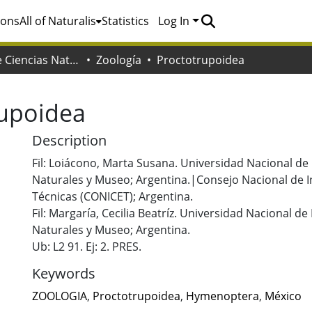
ions
All of Naturalis
Statistics
Log In
Facultad de Ciencias Naturales y Museo
Zoología
Proctotrupoidea
rupoidea
Description
Fil: Loiácono, Marta Susana. Universidad Nacional de 
Naturales y Museo; Argentina.|Consejo Nacional de In
Técnicas (CONICET); Argentina.
Fil: Margaría, Cecilia Beatríz. Universidad Nacional de
Naturales y Museo; Argentina.
Ub: L2 91. Ej: 2. PRES.
Keywords
ZOOLOGIA
,
Proctotrupoidea
,
Hymenoptera
,
México