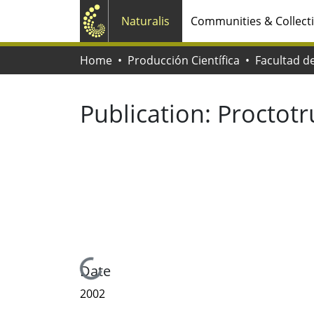
Naturalis
Communities & Collect
Home
Producción Científica
Publication:
Proctot
Loading...
Date
2002