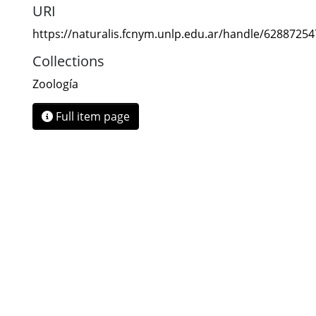
URI
https://naturalis.fcnym.unlp.edu.ar/handle/6288725
Collections
Zoología
Full item page