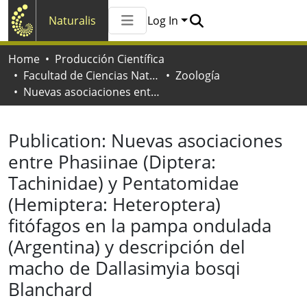
Naturalis
Log In
Communities & Collections
Home
Producción Científica
All of Naturalis
Facultad de Ciencias Naturales y Museo
Zoología
Statistics
Nuevas asociaciones entre Phasiinae (Diptera: Tachinidae) y Pentatomidae (Hemiptera: Heteroptera) fitófagos en la pampa ondulada (Argentina) y descripción del macho de Dallasimyia bosqi Blanchard
Publication:
Nuevas asociaciones
entre Phasiinae (Diptera:
Tachinidae) y Pentatomidae
(Hemiptera: Heteroptera)
fitófagos en la pampa ondulada
(Argentina) y descripción del
macho de Dallasimyia bosqi
Blanchard