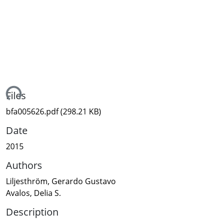
ading...
Files
bfa005626.pdf
(298.21 KB)
Date
2015
Authors
Liljesthröm, Gerardo Gustavo
Avalos, Delia S.
Description